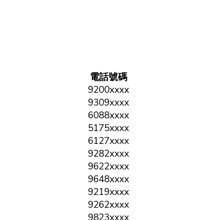
電話號碼
9200xxxx
9309xxxx
6088xxxx
5175xxxx
6127xxxx
9282xxxx
9622xxxx
9648xxxx
9219xxxx
9262xxxx
9823xxxx