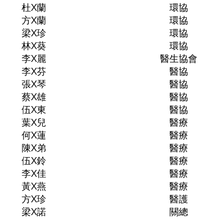
杜X蘭
環協
方X蘭
環協
梁X珍
環協
林X葵
環協
李X麗
醫生協會
李X芬
醫協
張X琴
醫協
蔡X雄
醫協
伍X東
醫協
葉X兒
醫療
何X蓮
醫療
陳X弟
醫療
伍X鈴
醫療
李X佳
醫療
黃X燕
醫療
方X珍
醫護
梁X諾
關總