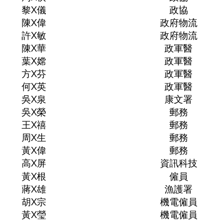
黎X儀
政協
陳X偉
政府物流
許X敏
政府物流
陳X華
政軍醫
葉X嫦
政軍醫
方X芬
政軍醫
何X英
政軍醫
吳X泉
康文署
吳X榮
郵務
王X禧
郵務
周X生
郵務
黃X偉
郵務
高X屏
資訊科技
黃X根
僱員
蔣X雄
漁護署
胡X宗
機電僱員
黃X瑩
機電僱員