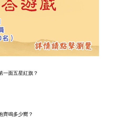
了第一面五星紅旗？
禮炮齊鳴多少嚮？