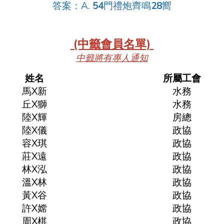
答案：
A.
54
門禮炮齊鳴
28
嚮
(中籤會員名單)
中籤將有專人通知
姓名
所屬工會
馬X新
水務
丘X獅
水務
陸X輝
房總
陸X儀
政協
容X琪
政協
莊X遠
政協
林X泓
政協
溫X林
政協
黃X谷
政協
許X嫦
政協
周X棋
政協