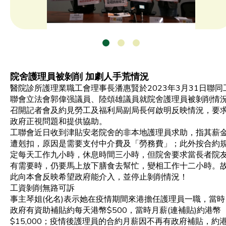
院舍護理員被剝削 加劇人手荒情況
醫院診所護理業職工會理事長潘惠賢於2023年3月31日聯同
聯會立法會郭偉强議員、陸頌雄議員就院舍護理員被剝削情
召開記者會及約見勞工及福利局副局長何啟明反映情況，要
政府正視問題和提供協助。
工聯會近日收到津貼安老院舍的非本地護理員求助，指其薪
遭剋扣，原因是需要支付中介費及「勞務費」；此外按合約
定每天工作九小時，休息時間三小時，但院舍要求當長者院
有需要時，仍要馬上放下膳食去幫忙，變相工作十二小時。
此向本會反映希望政府能介入，並停止剝削情況！
工資剝削無路可訴
事主琴姐(化名)表示她在疫情期間來港擔任護理員一職，當時
政府有資助補貼約每天港幣$500，當時月薪(連補貼)約港幣
$15,000；疫情後護理員的合約月薪因不再有政府補貼，約