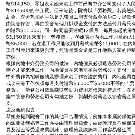
幣$14,150。琴姐表示她來港工作前已向中介公司支付了人
幣$14,800的中介費。但來港後，院舍以「勞務費」名義剋
薪金。院舍剋扣的手法是先帶員工開支付薪金的戶口，提款
由院舍保管，再由院舍每個月以現金支付的方法給付月薪只
約港幣$11,000。同一時間需要連續12個月，每月扣起的港
$3,150是用來支付「勞務費」。琴姐表示內地工作月薪約人
幣$8,000，若在港工作只能收到月薪約港幣$11,000，在內
工作對琴姐來說更合理，無論是薪金還是工作地點與家的距
亦然。
根據內地中介勞務公司的做法，內地僱員必須透過勞務公司
轉介才能來港工作，內地僱員在來港前須向勞務公司支付一
中介費作為招聘服務及辦理來港工作簽證的費用，內地僱員
成功來港工作後須每月支付港幣$3,000至$5,000不等的「勞
務費」．勞務公司依靠賺取勞動力費用差價來維持運作，在
案中院舍和勞務公司有勾結之嫌，剝削外勞薪金以節省薪金
支。
違反合約職責
琴姐亦提到院舍工作的其他不合理情況，例如本來屬於保健
的派藥及餵奶等工作亦要由護理員負責，由於護理員不像保
員及護士等受過專業訓練，處理藥及餵奶等工作容易發生問