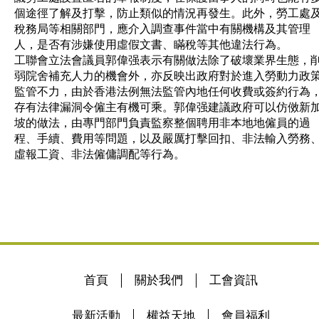
個途徑了解及打擊，防止類似的情況再發生。此外，勞工處
稅務局等相關部門，應介入調查事件當中有關機構及其管理
人，是否有涉嫌使用虛假文書、瞞稅等其他違法行為。
工聯會立法會議員郭偉强表示有關做法除了破壞業界生態，
弱院舍補充人力的機會外，亦反映出政府對於進入勞動力政
監管不力，由於香港法例無法監管內地任何收費或簽約行為
存有法律漏洞令僱主有機可乘。郭偉强建議政府可以仿傚新
坡的做法，由專門部門負責監察整個聘用非本地地僱員的過
程、手續、費用等問題，以及嚴厲打擊回扣、非法輸入勞務
虛報工資、非法僱傭調配等行為。
首頁
關於我們
工會資訊
最新活動
權益天地
會員福利