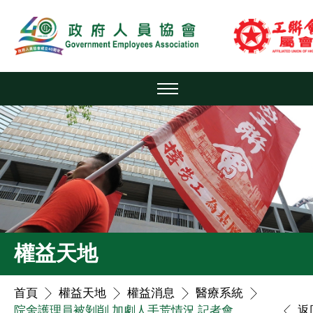
權益天地
首頁
權益天地
權益消息
醫療系統
院舍護理員被剝削 加劇人手荒情況 記者會
返