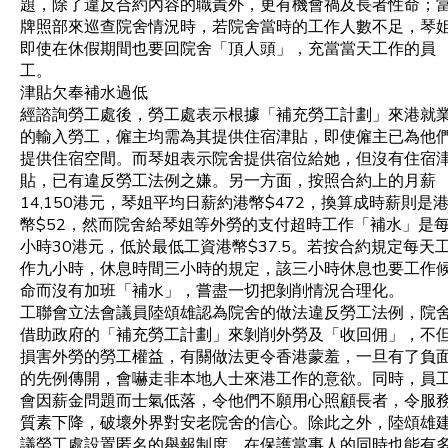
題，除了違反合約內容的職責外，更有機會禍及長者性命；
牌照部來巡查院舍情況時，若院舍當時的工作人數不足，琴
即使在休假期間也要回院舍「頂人頭」，充當當天工作的員
工。
津貼欠奉補水過低
經諮詢勞工處後，勞工處表示根據「補充勞工計劃」來港就
的輸入勞工，僱主均需為其提供住宿津貼，即使僱主已為他
提供住宿空間。而琴姐表示院舍提供宿位給她，但沒有住宿
貼，已有違反勞工法例之嫌。另一方面，按照合約上的月薪
14,150港元，琴姐平均日薪約港幣$472，換算成時薪則是
幣$52，然而院舍給琴姐等外勞的支付超時工作「補水」是
小時30港元，低於最低工資港幣$37.5。若按合約規定每天
作九小時，休息時間三小時的規定，該三小時休息也要工作
命而沒有加班「補水」，嘗盡一切把剝削情況合理化。
工聯會立法會議員陸頌雄認為院舍的做法違反勞工法例，院
借助政府的「補充勞工計劃」來剝削外勞及「收回佣」，不
損害外勞的勞工權益，有關做法更令香港蒙羞，一旦有了負
的先例傳開，會嚇走非本地人士來港工作的意欲。同時，員
會因薪金問題而士氣低落，令他們不願用心照顧長者，令服
質素下降，破壞外界對安老院舍的信心。除此之外，陸頌雄
議勞工處設置匿名的舉報制度，在保護當事人的同時也能有