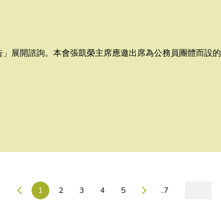
政報告」展開諮詢。本會張凱榮主席應邀出席為公務員團體而設
1
2
3
4
5
..7